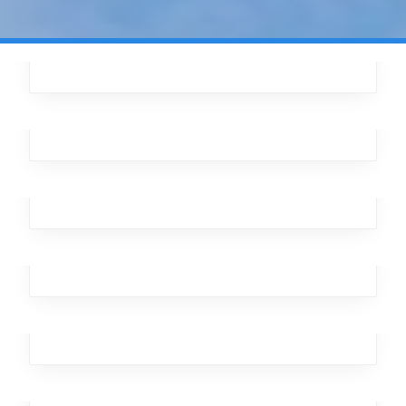
Moving Burst
Business
,
Analytics
,
Branding
,
Marketing
Cloud Late
Marketing
,
Business
,
Analytics
Dancing Star
Branding
,
Investment
,
Office
,
Design
Remote Autumn
Analytics
,
Broker
,
Workplace
,
Investment
,
Business
Rapid Swallow
Analytics
,
Office
,
Team
,
Design
,
Marketing
Tainted Kangaroo
Broker
,
Office
,
Workplace
,
Business