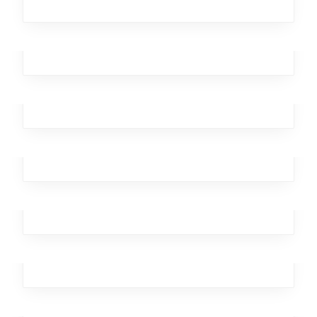
Temporary Kangaroo
Analytics
,
Investment
Laser Brave
Design
,
Analytics
,
Broker
,
Team
,
Workplace
Streaming Drill
Analytics
,
Design
,
Marketing
,
Team
,
Branding
Lantern Scarlet
Business
,
Analytics
Rainbow Neptune
Business
,
Analytics
,
Broker
,
Office
,
Workplace
,
Marketing
Mars Maximum
Design
,
Marketing