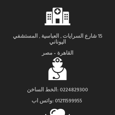
15 شارع السرايات , العباسية , المستشفي
اليوناني
القاهرة – مصر
0224829300 :الخط الساخن
01211599955 :واتس اب