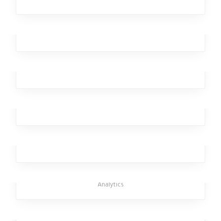
Bitter Epsilon
Broker
,
Workplace
,
Design
,
Branding
,
Team
Dagger Homeless
Workplace
,
Business
,
Investment
,
Team
,
Broker
Brutal Xylophone
Broker
,
Office
,
Workplace
,
Design
,
Marketing
Rimad Leather
Design
,
Analytics
,
Broker
Strong Torpedo
Branding
,
Investment
,
Business
,
Broker
,
Office
,
Design
,
Analytics
Ghastly Burst
Business
,
Analytics
,
Broker
,
Workplace
,
Team