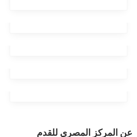
Eager Haystack
Business
,
Analytics
Hot Compass
Analytics
,
Branding
,
Business
,
Marketing
Wooden Heart
Team
Fierce Autopsy
Business
,
Broker
عن المركز المصري للقدم