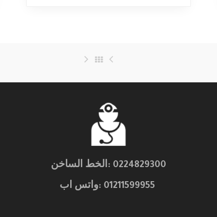
0224829300 :الخط الساخن
01211599955 :واتس اب