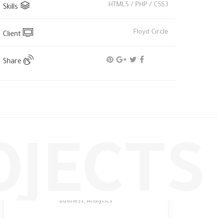
HTML5 / PHP / CSS3
Skills
Floyd Circle
Client
Share
OJECTS
Lantern Scarlet
Business
,
Analytics