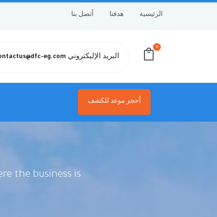
الرئيسية
هدفنا
أتصل بنا
0
البريد الإليكتروني
ontactus@dfc-eg.com
أحجز موعد للكشف
re the business is