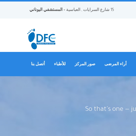
15 شارع السرايات , العباسية
- المستشفي اليوناني
أراء المرضى
صور المركز
للأطباء
أتصل بنا
So that's one — j