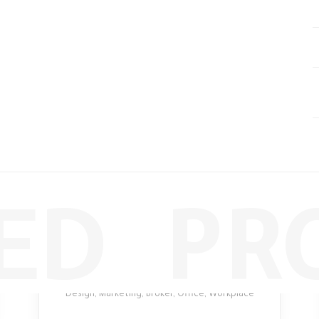
ED PR
Brutal Xylophone
Design
,
Marketing
,
Broker
,
Office
,
Workplace