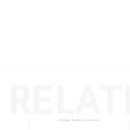
RELAT
Rimad Leather
Design
,
Analytics
,
Broker