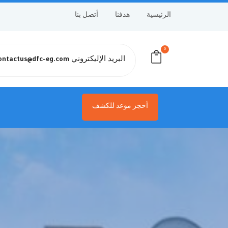
الرئيسية
هدفنا
أتصل بنا
0
البريد الإليكتروني
ontactus@dfc-eg.com
أحجز موعد للكشف