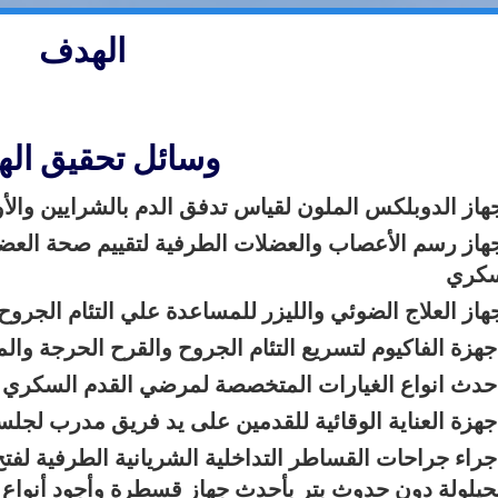
الهدف
وسائل تحقيق ال
هاز الدوبلكس الملون لقياس تدفق الدم بالشرايين والأو
هاز رسم الأعصاب والعضلات الطرفية لتقييم صحة العضل
سكري
هاز العلاج الضوئي والليزر للمساعدة علي التئام الجر
جهزة الفاكيوم لتسريع التئام الجروح والقرح الحرجة وا
حدث انواع الغيارات المتخصصة لمرضي القدم السكري الا
جهزة العناية الوقائية للقدمين على يد فريق مدرب لجلسا
جراء جراحات القساطر التداخلية الشريانية الطرفية لفت
حيلولة دون حدوث بتر بأحدث جهاز قسطرة وأجود أنواع ا