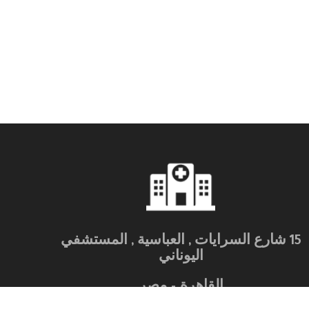
15 شارع السرايات , العباسية , المستشفي
اليوناني
القاهرة – مصر