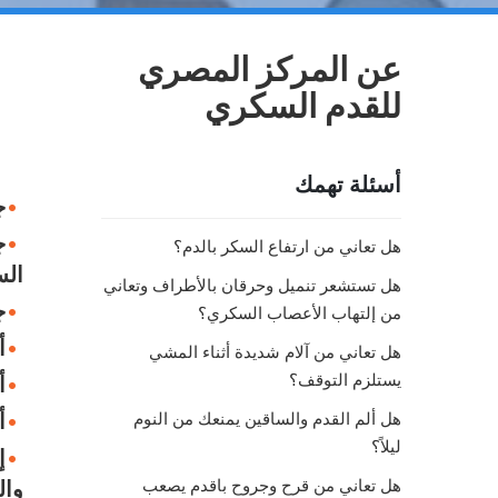
عن المركز المصري
للقدم السكري
أسئلة تهمك
ج
ج
هل تعاني من ارتفاع السكر بالدم؟
ال
هل تستشعر تنميل وحرقان بالأطراف وتعاني
ج
من إلتهاب الأعصاب السكري؟
أ
هل تعاني من آلام شديدة أثناء المشي
يستلزم التوقف؟
أ
هل ألم القدم والساقين يمنعك من النوم
أ
ليلاً؟
إ
هل تعاني من قرح وجروح باقدم يصعب
وال