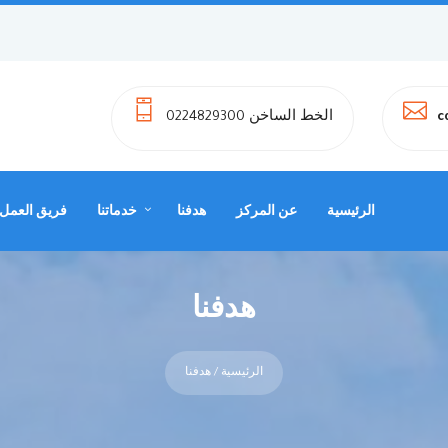
الخط الساخن 0224829300
c
الرئيسية
عن المركز
هدفنا
خدماتنا
فريق العمل
هدفنا
الرئيسية
/ هدفنا