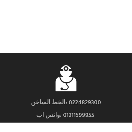
0224829300 :الخط الساخن
01211599955 :واتس اب