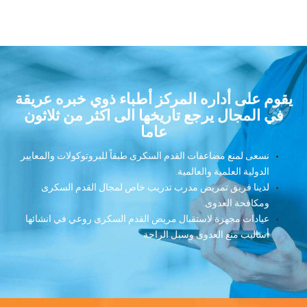
يقوم على أداره المركز أطباء ذوي خبره عريقة
في المجال يرجع تاريخها الى اكثر من ثلاثون
عاما
نسعى لمنع مضاعفات القدم السكرى طبقاً للبروتوكولات والمعايير
الدولية العلمية والعالمية.
لدينا فريق تمريض مدرب تدريب خاص لمجال القدم السكرى
ومكافحة العدوى.
عيادات مجهزة لاستقبال مريض القدم السكرى روعي في انشائها
أساليب منع العدوى وسبل الراحة