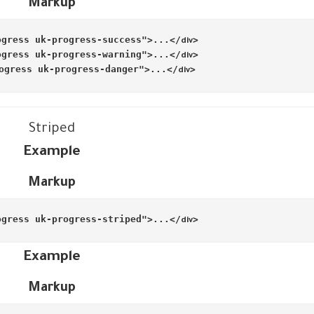
Markup
ogress uk-progress-success"
>
...
</
<
div
ogress uk-progress-warning"
>
...
</
<
div
ogress uk-progress-danger"
>
...
</
<
div
Striped
Example
Markup
ogress uk-progress-striped"
>
...
</
<
div
Example
Markup