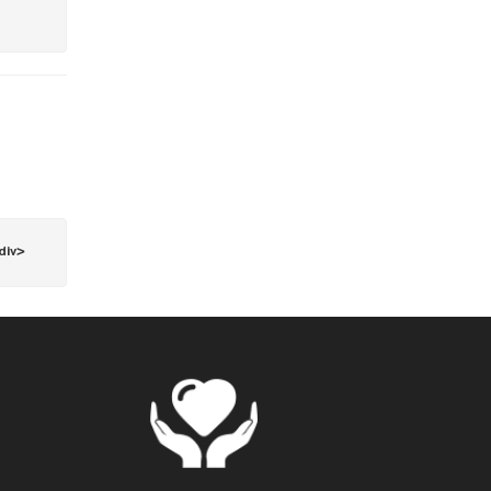
<
div