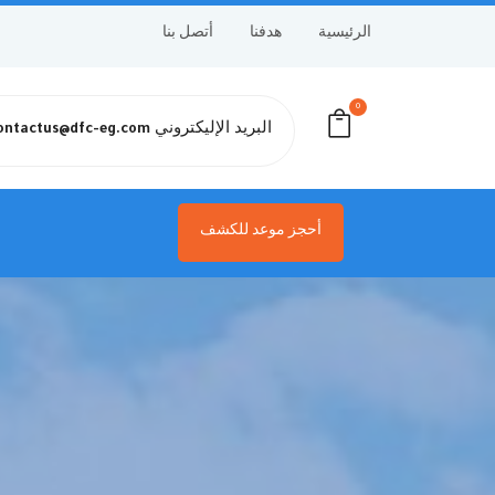
الرئيسية
هدفنا
أتصل بنا
0
البريد الإليكتروني
ontactus@dfc-eg.com
أحجز موعد للكشف