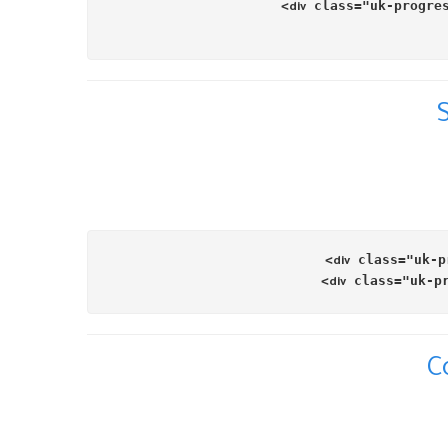
>
class
=
"uk-progre
div
S
>
class
=
"uk-p
div
>
class
=
"uk-p
div
C