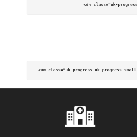
>
class
=
"uk-progres
div
>
class
=
"uk-progress uk-progress-small
div