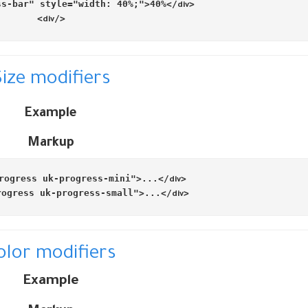
ss-bar"
style
=
"width: 40%;"
>
40%
</
<
div
>
</
div
ize modifiers
Example
Markup
rogress uk-progress-mini"
>
...
</
<
div
rogress uk-progress-small"
>
...
</
<
div
olor modifiers
Example