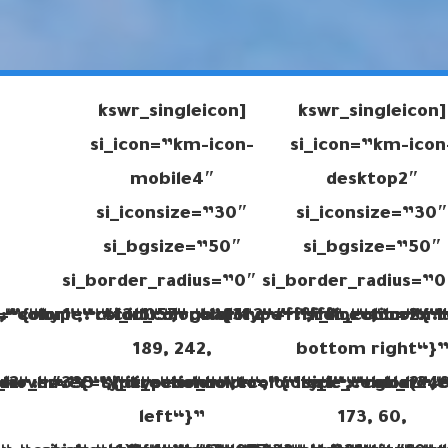
[kswr_singleicon
[kswr_singleicon
si_icon=”km-icon-
si_icon=”km-icon
mobile4″
desktop2″
si_iconsize=”30″
si_iconsize=”30″
si_bgsize=”50″
si_bgsize=”50″
si_border_radius=”0″
si_border_radius=”0
“,“color1“:“#f3d057“,“color2“:““,“direction“:“t
:“color“,“color1“:“rgba(31,
or=”{“type“:“color“,“color1“:“#ffffff“,“color2“:
si_ic_color=”{“type“:“color“,“color1
si_ic_color=”{“
189, 242,
bottom right“}
r_hover=”{“type“:“color“,“color1“:““,“color2“:
or2“:“#333“,“direction“:“to
color_hover=”{“type“:“color“,“color1“:“rgba(240
si_ic_color_hover=”{“type“:“color“,
si_ic_color_hov
left“}”
173, 60,