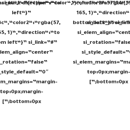
arent“,“direction“:“to
si_back=”{“type“:“color“,“color1“:“#a57164“,“
1)“,“color2“:“rgba(57
left“}”
165, 1)“,“direction“
3c“,“color2“:“rgba(57,
bottom left“}” si_li
si_back_hover=”
65, 1)“,“direction“:“to
si_elem_align=”cen
m left“}” si_link=”#”
si_rotation=”fals
elem_align=”center”
si_style_default=
i_rotation=”false”
si_elem_margins=”ma
_style_default=”0″
top:0px;margin
lem_margins=”margin-
bottom:0px;”]
top:0px;margin-
bottom:0px;”]