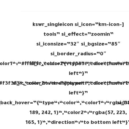
[kswr_singleicon si_icon=”km-icon-
tools” si_effect=”zoomin”
si_iconsize=”32″ si_bgsize=”85″
si_border_radius=”0″
olor1“:“#ffffff“,“color2“:“#333“,“direction“:“t
si_ic_color=”{“type“:“color“,“color1
left“}”
#f3f3f3“,“color2“:“transparent“,“direction“:“t
si_ic_color_hover=”{“type“:“color“,“color1
left“}”
_back_hover=”{“type“:“color“,“color1“:“rgba(31
si_b
189, 242, 1)“,“color2“:“rgba(57, 223,
165, 1)“,“direction“:“to bottom left“}