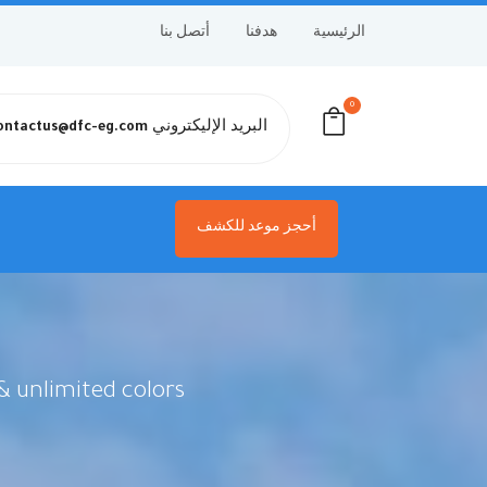
الرئيسية
هدفنا
أتصل بنا
0
البريد الإليكتروني
ontactus@dfc-eg.com
أحجز موعد للكشف
 unlimited colors.