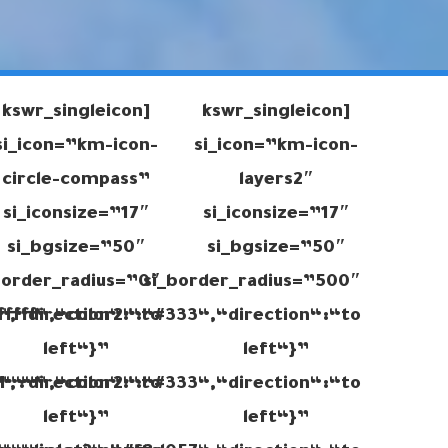
[kswr_singleicon
[kswr_singleicon
si_icon=”km-icon-
si_icon=”km-icon-
circle-compass”
layers2″
si_iconsize=”17″
si_iconsize=”17″
si_bgsize=”50″
si_bgsize=”50″
border_radius=”0″
si_border_radius=”500″
“,“direction“:“to
fffff“,“color2“:“#333“,“direction“:“to
left“}”
left“}”
“,“direction“:“to
r1“:““,“color2“:“#333“,“direction“:“to
left“}”
left“}”