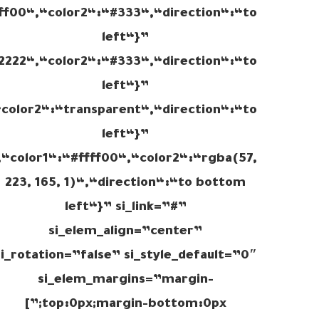
fff00“,“color2“:“#333“,“direction“:“to
left“}”
22222“,“color2“:“#333“,“direction“:“to
left“}”
color2“:“transparent“,“direction“:“to
left“}”
“color1“:“#ffff00“,“color2“:“rgba(57,
223, 165, 1)“,“direction“:“to bottom
left“}” si_link=”#”
si_elem_align=”center”
si_rotation=”false” si_style_default=”0″
si_elem_margins=”margin-
top:0px;margin-bottom:0px;”]