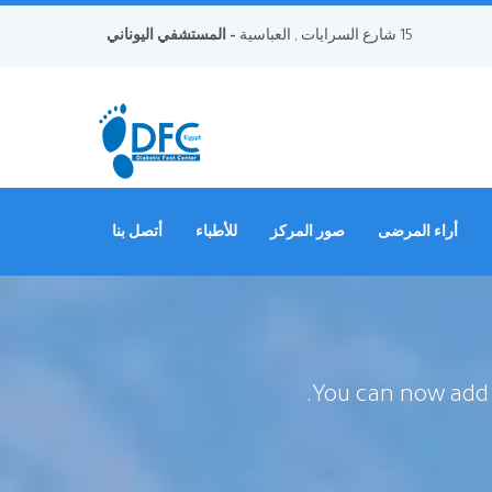
15 شارع السرايات , العباسية
- المستشفي اليوناني
أراء المرضى
صور المركز
للأطباء
أتصل بنا
You can now add a