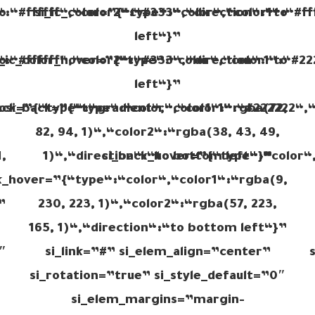
o
“:“#ffffff“,“color2“:“#333“,“direction“:“to
si_ic_color=”{“type“:“color“,“color1“:“#f
left“}”
o
“:“#ffffff“,“color2“:“#333“,“direction“:“to
i_ic_color_hover=”{“type“:“color“,“color1“:“#2
left“}”
o
ack=”{“type“:“gradient“,“color1“:“rgba(72,
si_back=”{“type“:“color“,“color1“:“#222222“,“
82, 94, 1)“,“color2“:“rgba(38, 43, 49,
,
1)“,“direction“:“to bottom left“}”
si_back_hover=”{“type“:“color“,
k_hover=”{“type“:“color“,“color1“:“rgba(9,
”
230, 223, 1)“,“color2“:“rgba(57, 223,
165, 1)“,“direction“:“to bottom left“}”
″
si_link=”#” si_elem_align=”center”
si_rotation=”true” si_style_default=”0″
si_elem_margins=”margin-