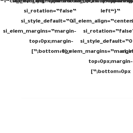
“:“color“,“color1“:“#f3d057“,“color2“:“transp
si_elem_align=”center”
si_back=”{“type“:“color“,“color1“:“#f0ad
1)“,“color2“:“#333“,“direction“:“t
si_back=”{“type“:“g
si_rotation=”false”
left“}”
si_style_default=”0″
si_elem_align=”center
si_elem_margins=”margin-
si_rotation=”false
top:0px;margin-
si_style_default=”0
bottom:0px;”]
si_elem_margins=”margin
si_
top:0px;margin-
bottom:0px;”]