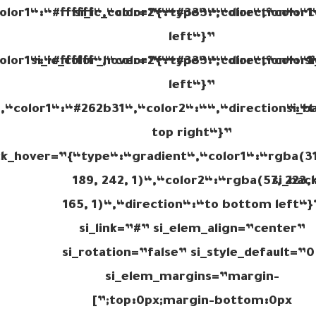
color1“:“#ffffff“,“color2“:“#333“,“direction“:“t
si_ic_color=”{“type“:“color“,“color1
left“}”
olor1“:“#ffffff“,“color2“:“#333“,“direction“:“t
si_ic_color_hover=”{“type“:“color“,“color1
s
left“}”
,“color1“:“#262b31“,“color2“:““,“direction“:“t
si_b
top right“}”
ck_hover=”{“type“:“gradient“,“color1“:“rgba(31
189, 242, 1)“,“color2“:“rgba(57, 223,
si_bac
165, 1)“,“direction“:“to bottom left“}
si_link=”#” si_elem_align=”center”
si_rotation=”false” si_style_default=”0
si_elem_margins=”margin-
top:0px;margin-bottom:0px;”]