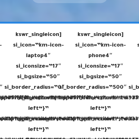
[kswr_singleicon
[kswr_singleicon
-
si_icon=”km-icon-
si_icon=”km-icon-
laptop4″
phone4″
si_iconsize=”17″
si_iconsize=”17″
si_bgsize=”50″
si_bgsize=”50″
″
si_border_radius=”0″
si_border_radius=”500″
si_
o
“#333“,“direction“:“to
“:“#ffffff“,“color2“:“#333“,“direction“:“to
type“:“color“,“color1“:“#ffffff“,“color2“:“#333
si_ic_color=”{“type“:“color“,“color1“:“#f
”
left“}”
left“}”
“#333“,“direction“:“to
,
“color1“:““,“color2“:“#333“,“direction“:“to
er=”{“type“:“color“,“color1“:““,“color2“:“#333
si_ic_color_hover=”{“type“:“color“,“colo
left“}”
left“}”