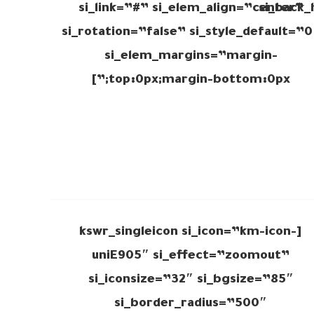
si_link=”#” si_elem_align=”center”
si_back_
si_rotation=”false” si_style_default=”0
si_elem_margins=”margin-
top:0px;margin-bottom:0px;”]
[kswr_singleicon si_icon=”km-icon-
uniE905″ si_effect=”zoomout”
si_iconsize=”32″ si_bgsize=”85″
si_border_radius=”500″