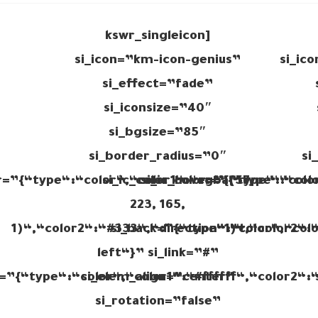
[kswr_singleicon
si_icon=”km-icon-genius”
si_ic
si_effect=”fade”
si_iconsize=”40″
si_bgsize=”85″
si_border_radius=”0″
si
er=”{“type“:“color“,“color1“:“rgba(57,
si_ic_color_hover=”{“type“:“col
si_ic_color=”{“type“:“colo
223, 165,
1)“,“color2“:“#333“,“direction“:“to
si_back=”{“type“:“color“,“col
1)“,“color2“:
left“}” si_link=”#”
r=”{“type“:“color“,“color1“:“#ffffff“,“color2“:
si_elem_align=”center”
si_rotation=”false”