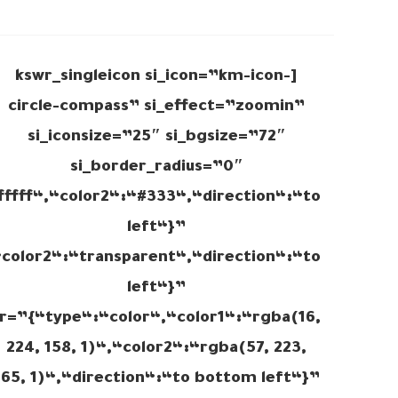
[kswr_singleicon si_icon=”km-icon-
circle-compass” si_effect=”zoomin”
si_iconsize=”25″ si_bgsize=”72″
si_border_radius=”0″
fffff“,“color2“:“#333“,“direction“:“to
left“}”
color2“:“transparent“,“direction“:“to
left“}”
r=”{“type“:“color“,“color1“:“rgba(16,
224, 158, 1)“,“color2“:“rgba(57, 223,
165, 1)“,“direction“:“to bottom left“}”