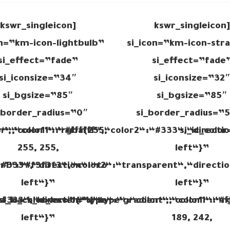
[kswr_singleicon
[kswr_singleicon
on=”km-icon-lightbulb”
si_icon=”km-icon-str
si_effect=”fade”
si_effect=”fade
si_iconsize=”34″
si_iconsize=”32
si_bgsize=”85″
si_bgsize=”85″
_border_radius=”0″
si_border_radius=”
or“,“color1“:“#ffffff“,“color2“:“#333“,“directi
r“,“color1“:“rgba(255,
si_ic_colo
255, 255,
left“}”
or1“:“#f3f3f3“,“color2“:“transparent“,“directi
“#333“,“direction“:“to
left“}”
left“}”
“#333“,“direction“:“to
si_ic_color_hover=”{“type“:“color“,“color1“:“#f
si_back_hover=”{“type“:“gradient“,“color1“:“r
left“}”
189, 242,