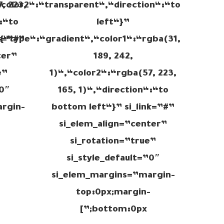
color2“:“transparent“,“direction“:“to
, 223,
:“to
left“}”
nk=”#”
{“type“:“gradient“,“color1“:“rgba(31,
ter”
189, 242,
e”
1)“,“color2“:“rgba(57, 223,
”0″
165, 1)“,“direction“:“to
rgin-
bottom left“}” si_link=”#”
-
si_elem_align=”center”
si_rotation=”true”
si_style_default=”0″
si_elem_margins=”margin-
top:0px;margin-
bottom:0px;”]