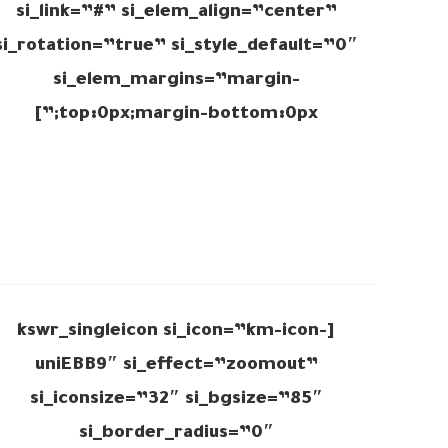
si_link=”#” si_elem_align=”center”
si_rotation=”true” si_style_default=”0″
si_elem_margins=”margin-
top:0px;margin-bottom:0px;”]
[kswr_singleicon si_icon=”km-icon-
uniEBB9″ si_effect=”zoomout”
si_iconsize=”32″ si_bgsize=”85″
si_border_radius=”0″