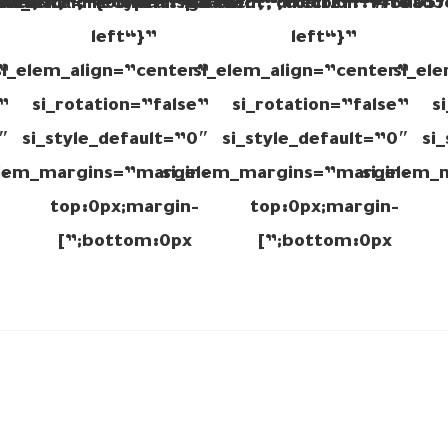
arent“,“direction“:“to
3c“,“color2“:“transparent“,“direction“:“to
o
radient“,“color1“:“#f0ad3c“,“color2“:“#f3d057
si_back=”{“type“:“gradient“,“color1“:“#f0ad3
left“}”
left“}”
”
si_elem_align=”center”
si_elem_align=”center”
si_el
”
si_rotation=”false”
si_rotation=”false”
s
″
si_style_default=”0″
si_style_default=”0″
si
-
elem_margins=”margin-
si_elem_margins=”margin-
si_elem_
top:0px;margin-
top:0px;margin-
bottom:0px;”]
bottom:0px;”]