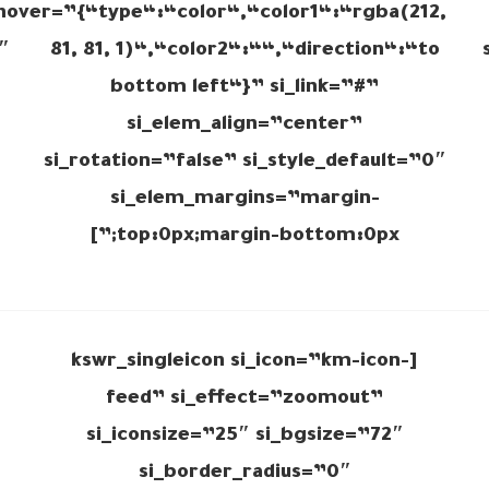
hover=”{“type“:“color“,“color1“:“rgba(212,
″
81, 81, 1)“,“color2“:““,“direction“:“to
bottom left“}” si_link=”#”
si_elem_align=”center”
si_rotation=”false” si_style_default=”0″
si_elem_margins=”margin-
top:0px;margin-bottom:0px;”]
[kswr_singleicon si_icon=”km-icon-
feed” si_effect=”zoomout”
si_iconsize=”25″ si_bgsize=”72″
si_border_radius=”0″