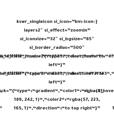
[kswr_singleicon si_icon=”km-icon-
layers2″ si_effect=”zoomin”
si_iconsize=”32″ si_bgsize=”85″
si_border_radius=”500″
o
“:“#ffffff“,“color2“:“#333“,“direction“:“to
si_ic_color_hover=”{“type“:“color“,“color1“:“#f
left“}”
o
“:“#ffffff“,“color2“:“#333“,“direction“:“to
si_back=”{“type“:“color“,“color1“:“#f3f3f3“,“
left“}”
,
ack=”{“type“:“gradient“,“color1“:“rgba(31,
si_back_hove
189, 242, 1)“,“color2“:“rgba(57, 223,
”
165, 1)“,“direction“:“to top right“}”