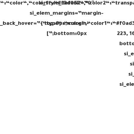
“:“color“,“color1“:“#f3d057“,“color2“:“transp
si_style_default=”0″
si_elem_margins=”margin-
i_back_hover=”{“type“:“color“,“color1“:“#f0ad
top:0px;margin-
bottom:0px;”]
223, 1
botto
si_
s
si
si_e