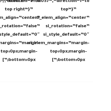
“,“direction“:“to
c“,“color2“:“#f3d057“,“direction“:“to
top right“}”
top“}”
em_align=”center”
si_elem_align=”center”
i_rotation=”false”
si_rotation=”false”
_style_default=”0″
si_style_default=”0″
margins=”margin-
si_elem_margins=”margin-
top:0px;margin-
top:0px;margin-
bottom:0px;”]
bottom:0px;”]