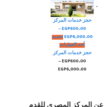
حجز خدمات المركز
–
EGP
600.00
نطاق
6,000.00
EGP
تحديد
السعر:
هناك
أحد الخيارات
من
العديد
حجز خدمات المركز
من
–
EGP
600.00
خلال
نطاق
الأشكال
EGP
6,000.00
السعر:
المختلفة
لهذا
من
المنتج.
يمكن
خلال
عن المركز المصري للقدم