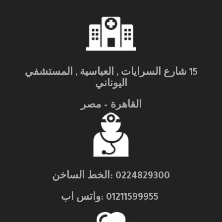
15 شارع السرايات , العباسية , المستشفي
اليوناني
القاهرة – مصر
0224829300 :الخط الساخن
01211599955 :واتس اب