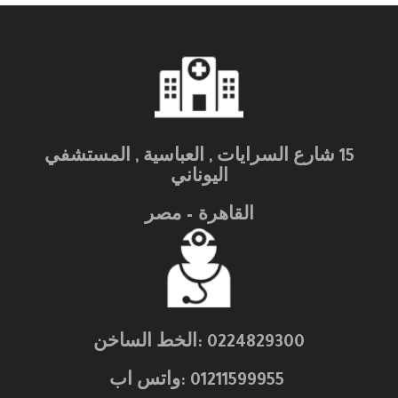
15 شارع السرايات , العباسية , المستشفي
اليوناني
القاهرة – مصر
0224829300 :الخط الساخن
01211599955 :واتس اب