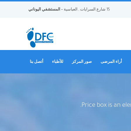
15 شارع السرايات , العباسية
- المستشفي اليوناني
أراء المرضى
صور المركز
للأطباء
أتصل بنا
Price box is an e