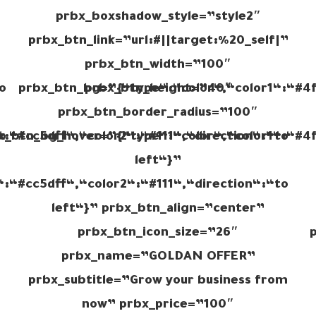
prbx_boxshadow_style=”style2″
prbx_btn_link=”url:#||target:%20_self|”
prbx_btn_width=”100″
o
prbx_btn_bg=”{“type“:“color“,“color1“:“#4f
prbx_btn_height=”40″
prbx_btn_border_radius=”100″
o
:“#cc5dff“,“color2“:“#111“,“direction“:“to
x_btn_bg_hover=”{“type“:“color“,“color1“:“#4f
left“}”
:“#cc5dff“,“color2“:“#111“,“direction“:“to
left“}” prbx_btn_align=”center”
prbx_btn_icon_size=”26″
prbx_name=”GOLDAN OFFER”
prbx_subtitle=”Grow your business from
now” prbx_price=”100″