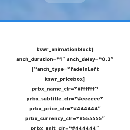
[kswr_animationblock
anch_duration=”1″ anch_delay=”0.3″
anch_type=”fadeInLeft”]
[kswr_pricebox
prbx_name_clr=”#ffffff”
prbx_subtitle_clr=”#eeeeee”
prbx_price_clr=”#444444″
prbx_currency_clr=”#555555″
prbx_unit_clr=”#444444″