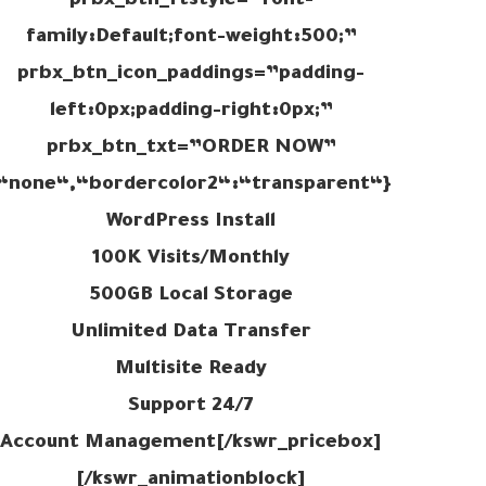
prbx_btn_ftstyle=”font-
family:Default;font-weight:500;”
prbx_btn_icon_paddings=”padding-
left:0px;padding-right:0px;”
prbx_btn_txt=”ORDER NOW”
WordPress Install
100K Visits/Monthly
500GB Local Storage
Unlimited Data Transfer
Multisite Ready
24/7 Support
Account Management[/kswr_pricebox]
[/kswr_animationblock]