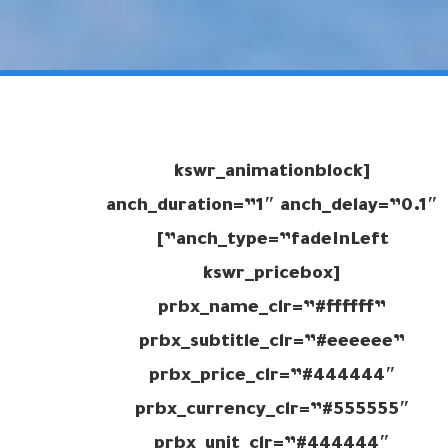
[kswr_animationblock
anch_duration=”1″ anch_delay=”0.1″
anch_type=”fadeInLeft”]
[kswr_pricebox
prbx_name_clr=”#ffffff”
prbx_subtitle_clr=”#eeeeee”
prbx_price_clr=”#444444″
prbx_currency_clr=”#555555″
prbx_unit_clr=”#444444″