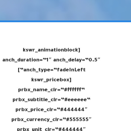
[kswr_animationblock
anch_duration=”1″ anch_delay=”0.5″
anch_type=”fadeInLeft”]
[kswr_pricebox
prbx_name_clr=”#ffffff”
prbx_subtitle_clr=”#eeeeee”
prbx_price_clr=”#444444″
prbx_currency_clr=”#555555″
prbx_unit_clr=”#444444″