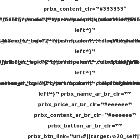
prbx_content_clr=”#333333″
#f5f5f5“,“color2“:“transparent“,“direction“:“t
r_background=”{“type“:“color“,“color1“:“#f5f5
prbx_container_bac
left“}”
4f8eed“,“color2“:“transparent“,“direction“:“t
x_name_ar_bg=”{“type“:“color“,“color1“:“#cc5d
prbx_name
left“}”
#fbfbfb“,“color2“:“transparent“,“direction“:“t
_price_ar_bg=”{“type“:“color“,“color1“:“#fbfb
prbx_pri
left“}”
eeeeee“,“color2“:“transparent“,“direction“:“t
button_ar_bg=”{“type“:“color“,“color1“:“#eeee
prbx_butto
left“}” prbx_name_ar_br_clr=””
prbx_price_ar_br_clr=”#eeeeee”
prbx_content_ar_br_clr=”#eeeeee”
prbx_button_ar_br_clr=””
prbx_btn_link=”url:#||target:%20_self|