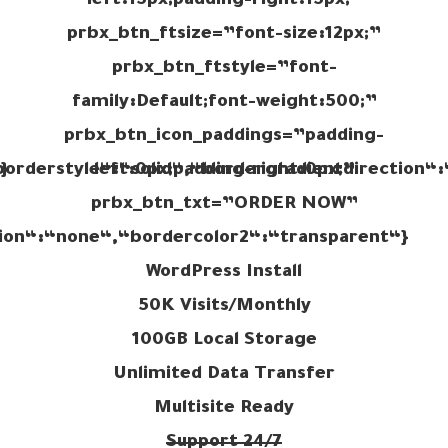
left:15px;padding-right:15px;”
prbx_btn_ftsize=”font-size:12px;”
prbx_btn_ftstyle=”font-
family:Default;font-weight:500;”
prbx_btn_icon_paddings=”padding-
left:0px;padding-right:0px;”
prbx_btn_txt=”ORDER NOW”
WordPress Install
50K Visits/Monthly
100GB Local Storage
Unlimited Data Transfer
Multisite Ready
24/7 Support