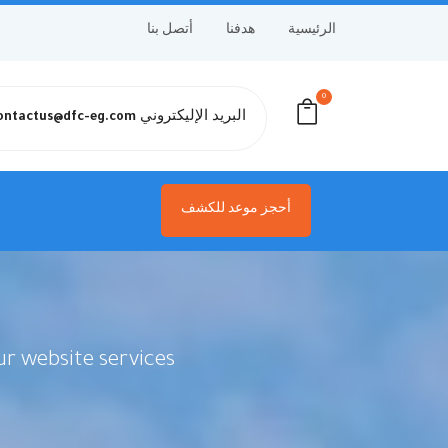
الرئيسية
هدفنا
أتصل بنا
0
البريد الإليكتروني
ontactus@dfc-eg.com
أحجز موعد للكشف
r website services.