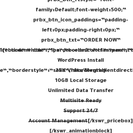
prbx_btn_ftstyle=”font-
family:Default;font-weight:500;”
prbx_btn_icon_paddings=”padding-
left:0px;padding-right:0px;”
prbx_btn_txt=”ORDER NOW”
WordPress Install
25K Visits/Monthly
10GB Local Storage
Unlimited Data Transfer
Multisite Ready
24/7 Support
Account Management
[/kswr_pricebox]
[/kswr_animationblock]