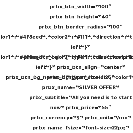
prbx_btn_width=”100″
prbx_btn_height=”40″
prbx_btn_border_radius=”100″
lor1“:“#4f8eed“,“color2“:“#111“,“direction“:“t
left“}”
lor1“:“#4f8eed“,“color2“:“#111“,“direction“:“t
prbx_btn_bg=”{“type“:“color“,“color1“
prb
left“}” prbx_btn_align=”center”
prbx_btn_bg_hover=”{“type“:“color“,“color1“
prbx_btn_icon_size=”26″
prbx_name=”SILVER OFFER”
prbx_subtitle=”All you need is to start
now” prbx_price=”55″
prbx_currency=”$” prbx_unit=”/mo”
prbx_name_fsize=”font-size:22px;”