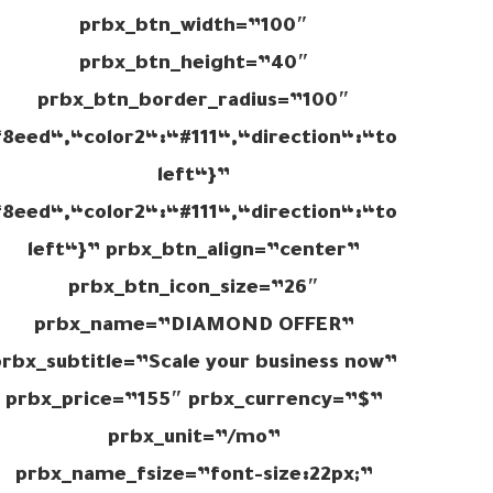
prbx_btn_width=”100″
prbx_btn_height=”40″
prbx_btn_border_radius=”100″
8eed“,“color2“:“#111“,“direction“:“to
left“}”
8eed“,“color2“:“#111“,“direction“:“to
left“}” prbx_btn_align=”center”
prbx_btn_icon_size=”26″
prbx_name=”DIAMOND OFFER”
prbx_subtitle=”Scale your business now”
prbx_price=”155″ prbx_currency=”$”
prbx_unit=”/mo”
prbx_name_fsize=”font-size:22px;”