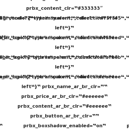
prbx_content_clr=”#333333″
o
f5“,“color2“:“transparent“,“direction“:“to
kground=”{“type“:“color“,“color1“:“#f5f5f5“,“
left“}”
o
ff“,“color2“:“transparent“,“direction“:“to
_ar_bg=”{“type“:“color“,“color1“:“#4f8eed“,“c
left“}”
o
fb“,“color2“:“transparent“,“direction“:“to
ce_ar_bg=”{“type“:“color“,“color1“:“#fbfbfb“,“
left“}”
o
ee“,“color2“:“transparent“,“direction“:“to
n_ar_bg=”{“type“:“color“,“color1“:“#eeeeee“,“
left“}” prbx_name_ar_br_clr=””
prbx_price_ar_br_clr=”#eeeeee”
prbx_content_ar_br_clr=”#eeeeee”
prbx_button_ar_br_clr=””
”
prbx_boxshadow_enabled=”on”