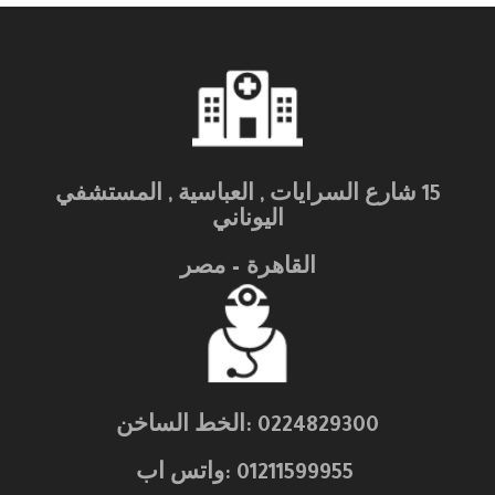
15 شارع السرايات , العباسية , المستشفي
اليوناني
القاهرة – مصر
0224829300 :الخط الساخن
01211599955 :واتس اب