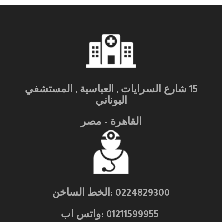
15 شارع السرايات , العباسية , المستشفي
اليوناني
القاهرة – مصر
0224829300 :الخط الساخن
01211599955 :واتس اب