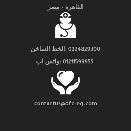
القاهرة – مصر
0224829300 :الخط الساخن
01211599955 :واتس اب
contactus@dfc-eg.com