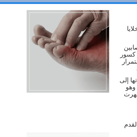
ايا
ابين
 كسور
تمرار
ها إلى
وهو
ظهرت
لقدم