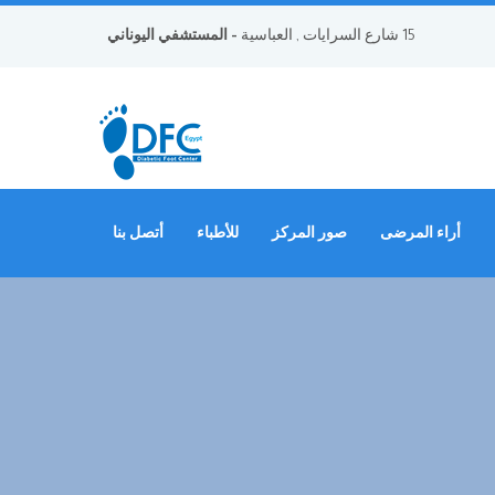
15 شارع السرايات , العباسية
- المستشفي اليوناني
أراء المرضى
صور المركز
للأطباء
أتصل بنا