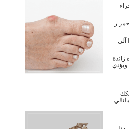
راء
حمرار
 آلي
 زائدة
 ويؤدي
فكك
لتالي