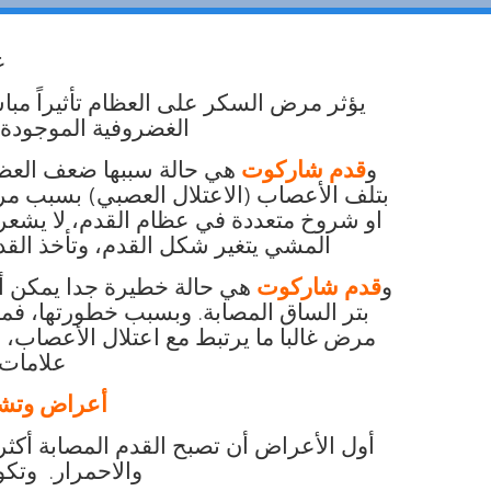
ع
يؤثر مرض السكر على العظام تأثيراً مباشر
الغضروفية الموجودة 
و
قدم شاركوت
هي حالة سببها ضعف العظا
بتلف الأعصاب (الاعتلال العصبي) بسبب 
او شروخ متعددة في عظام القدم، لا يشعر 
المشي يتغير شكل القدم، وتأخذ ال
و
قدم شاركوت
هي حالة خطيرة جدا يمكن أن
بتر الساق المصابة. وبسبب خطورتها، ف
مرض غالبا ما يرتبط مع اعتلال الأعصاب، أن
علامات
أعراض وتشخ
أول الأعراض أن تصبح القدم المصابة أكث
والاحمرار. وتكو