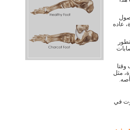
هذا
حصول
، عاده
تطور
صابات
وقتا
ة، مثل
اصه.
وت في