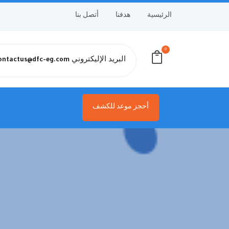
الرئيسية
هدفنا
أتصل بنا
0
البريد الإليكتروني
ontactus@dfc-eg.com
أحجز موعد للكشف