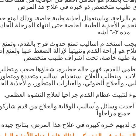
ت بالقدم هو العامل الاهم في الوقاية من مضاعفات 
دي طبيب متخصص ذو خبره في علاج هذ المرض
م بالراحة، وباستعمال أحذية طبية خاصة، وذلك لمنع 
م الأحذية الطبية الخاصة حتى انتهاء المرحلة الحادة
مده ٣-٦ أشه
جب استخدام اساليب تمنع حدوث قرح بالقدم، وتمنع 
 هو إراحة القدم وتثبيتها لإزالة الضغط عنها ولمنع إ
ذية طبية خاصة، تحت اشراف طبيب متخصص.
عظمي للقدم، فهي حاله خطيره، شفاؤها صعب ويتطلب 
الات. ويتطلب العلاج استخدام اساليب متعددة ومتطور
، والعلاج الضوئي، والغيارات المتطور، والأحذية الخ
وء لتثبيت عظام القدم جراحيا لعلاج التشوه العظمي.
 أحدث وسائل وأساليب الوقاية والعلاج من قدم شارك
جميع مراحلها
 لديهم خبره كبيره في علاج هذا المرض، بنتائج جيده