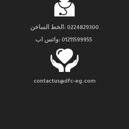
0224829300 :الخط الساخن
01211599955 :واتس اب
contactus@dfc-eg.com