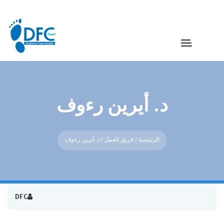
د. أيرين رءوف
الرئيسية
/
فريق العمل
/ د. أيرين رءوف
DFC