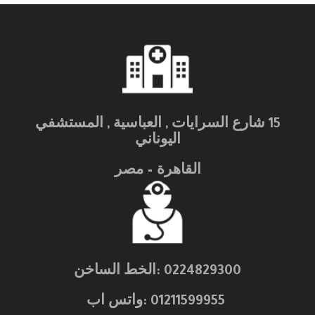
15 شارع السرايات , العباسية , المستشفي
اليوناني
القاهرة – مصر
0224829300 :الخط الساخن
01211599955 :واتس اب